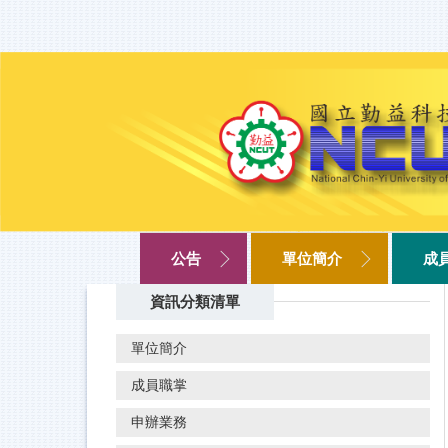
跳
到
主
要
內
容
區
公告
單位簡介
成
資訊分類清單
單位簡介
成員職掌
申辦業務