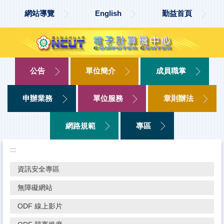
跳
網站導覽
English
勤益首頁
到
主
要
內
容
區
公告
單位簡介
成員職掌
申辦業務
單位服務
章則辦法
網路規範
專區
:::
資訊安全專區
無障礙網站
ODF 線上影片