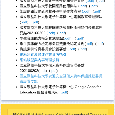
國立勤益科技大學電子郵件信箱管理要點
(.odf)
(
.pdf
)
國立勤益科技大學校園網路使用辦法 (
.odf
)
(
.pdf
)
架設網路設備延伸校外區申請作業流程
(.odf)
(
.pdf
)
國立勤益科技大學電子計算機中心電腦教室管理辦法
(
.odf
)
(
.pdf
)
國立勤益科技大學校園網路智慧財產權疑似侵權處理
要點
202100202
(.odt)
(
.pdf
)
學生資訊能力檢定實施要點(
.odf
) (
.pdf
)
學生資訊能力檢定專業證照抵免認定原則(
.odf
)
(
.pdf
)
資訊素養培育委員會設置要點 (
.odf
)
(
.pdf
)
網站建置及營運作業參考指引
網站版型與內容管理規範
國立勤益科技大學個人資料保護管理要點
202100202
(
.odt
)
(
.pdf
)
國立勤益科技大學資通安全暨個人資料保護推動委員
會設置要點
國立勤益科技大學電子計算機中心 Google Apps for
Education 服務使用規範
(
.pdf
)
國立勤益科技大學National Chin-Yi University of Technology