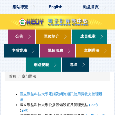
跳
網站導覽
English
勤益首頁
到
主
要
內
容
區
公告
單位簡介
成員職掌
申辦業務
單位服務
章則辦法
網路規範
專區
首頁
章則辦法
國立勤益科技大學電腦及網路通訊使用費收支管理辦
法
國立勤益科技大學公播設備設置及管理要點
(.odf)
(
.pdf
)